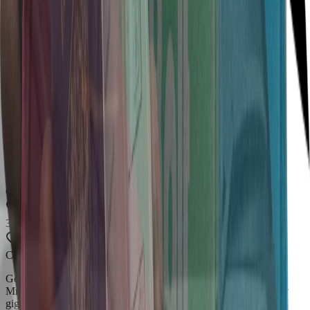
Сверхбыстрая регистрация
3 платформы
Самая низкая комиссия в Чехии
Выплата каждую неделю
Поддержка 24/7
Выплата каждую неделю
Сверхбыстрая регистрация
3 платформы
Самая низкая комиссия в Чехии
Get Fleet — это не просто платформа,
Мы строим платформу, которая объединяет всю экосистему
gig economy — курьеров, компании и платформы.