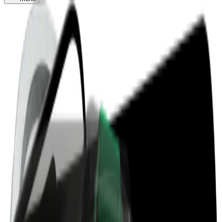
Мы — платформа нового
поколения
мы строим gig
economy