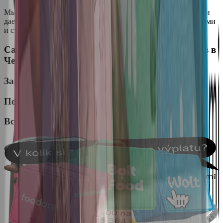
Мы упрощаем выход на рынок, автоматизируем операции и
даем возможность быстро масштабироваться между городами
и странами.
Самая низкая комиссия
среди всех автопарков в
Чехии
Заработок
каждую неделю
прозрачно
Поддержка для наших курьеров
24/7
Все платформы
в одном месте
Самая низкая комиссия
среди
всех автопарков в Чехии
Заработок
каждую неделю
прозрачно
Поддержка для наших
курьеров
24/7